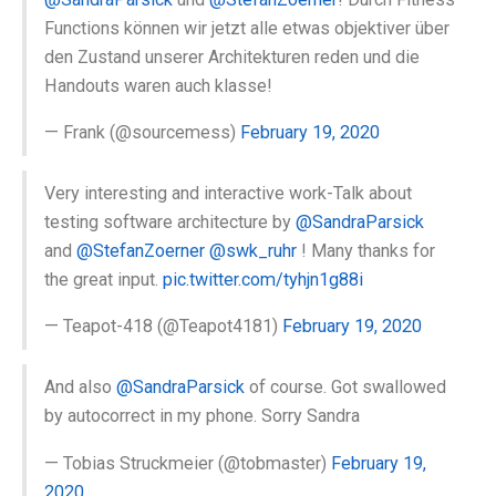
Functions können wir jetzt alle etwas objektiver über
den Zustand unserer Architekturen reden und die
Handouts waren auch klasse!
— Frank (@sourcemess)
February 19, 2020
Very interesting and interactive work-Talk about
testing software architecture by
@SandraParsick
and
@StefanZoerner
@swk_ruhr
! Many thanks for
the great input.
pic.twitter.com/tyhjn1g88i
— Teapot-418 (@Teapot4181)
February 19, 2020
And also
@SandraParsick
of course. Got swallowed
by autocorrect in my phone. Sorry Sandra
— Tobias Struckmeier (@tobmaster)
February 19,
2020