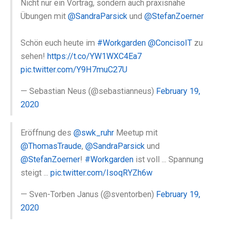
Nicht nur ein Vortrag, sondern auch praxisnahe
Übungen mit
@SandraParsick
und
@StefanZoerner
Schön euch heute im
#Workgarden
@ConcisoIT
zu
sehen!
https://t.co/YW1WXC4Ea7
pic.twitter.com/Y9H7muC27U
— Sebastian Neus (@sebastianneus)
February 19,
2020
Eröffnung des
@swk_ruhr
Meetup mit
@ThomasTraude
,
@SandraParsick
und
@StefanZoerner
!
#Workgarden
ist voll ... Spannung
steigt ...
pic.twitter.com/IsoqRYZh6w
— Sven-Torben Janus (@sventorben)
February 19,
2020