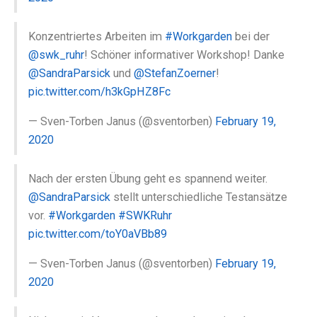
Konzentriertes Arbeiten im
#Workgarden
bei der
@swk_ruhr
! Schöner informativer Workshop! Danke
@SandraParsick
und
@StefanZoerner
!
pic.twitter.com/h3kGpHZ8Fc
— Sven-Torben Janus (@sventorben)
February 19,
2020
Nach der ersten Übung geht es spannend weiter.
@SandraParsick
stellt unterschiedliche Testansätze
vor.
#Workgarden
#SWKRuhr
pic.twitter.com/toY0aVBb89
— Sven-Torben Janus (@sventorben)
February 19,
2020