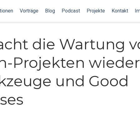
tionen
Vorträge
Blog
Podcast
Projekte
Kontakt
I
cht die Wartung v
-Projekten wiede
rkzeuge und Good
ises