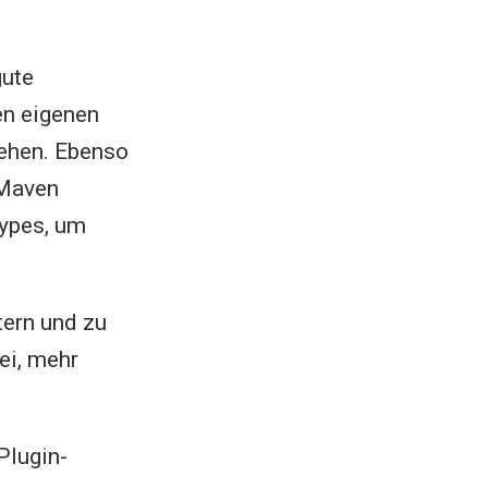
gute
en eigenen
gehen. Ebenso
 Maven
types, um
tern und zu
ei, mehr
.
Plugin-