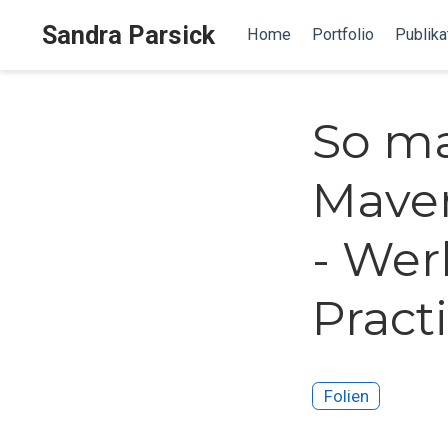
Sandra Parsick
Home
Portfolio
Publika
So ma
Maven
- We
Pract
Folien