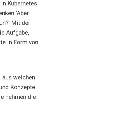
 in Kubernetes
enken ‘Aber
un?’ Mit der
ie Aufgabe,
te in Form von
nd aus welchen
 und Konzepte
de nehmen die
.