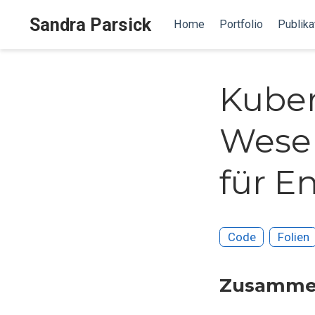
Sandra Parsick
Home
Portfolio
Publika
Kuber
Wesen
für E
Code
Folien
Zusamme