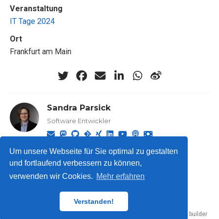
Veranstaltung
IT Tage 2024
Ort
Frankfurt am Main
Sandra Parsick
Software Entwickler
Um unsere Webseite für Sie optimal zu gestalten
und fortlaufend verbessern zu können,
verwenden wir Cookies.
Mehr erfahren
© 2026 Sandra Parsick.
Verstanden!
Published with
Hugo Blox Builder
— the free,
open source
website builder