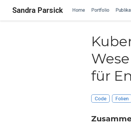
Sandra Parsick
Home
Portfolio
Publika
Kuber
Wesen
für E
Code
Folien
Zusamme