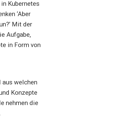
 in Kubernetes
enken ‘Aber
un?’ Mit der
ie Aufgabe,
te in Form von
nd aus welchen
 und Konzepte
de nehmen die
.