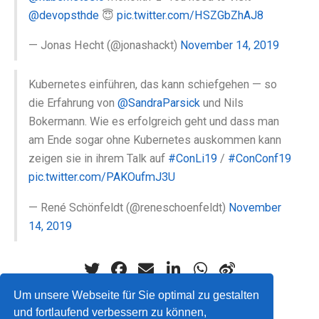
@devopsthde
😇
pic.twitter.com/HSZGbZhAJ8
— Jonas Hecht (@jonashackt)
November 14, 2019
Kubernetes einführen, das kann schiefgehen — so
die Erfahrung von
@SandraParsick
und Nils
Bokermann. Wie es erfolgreich geht und dass man
am Ende sogar ohne Kubernetes auskommen kann
zeigen sie in ihrem Talk auf
#ConLi19
/
#ConConf19
pic.twitter.com/PAKOufmJ3U
— René Schönfeldt (@reneschoenfeldt)
November
14, 2019
Um unsere Webseite für Sie optimal zu gestalten
und fortlaufend verbessern zu können,