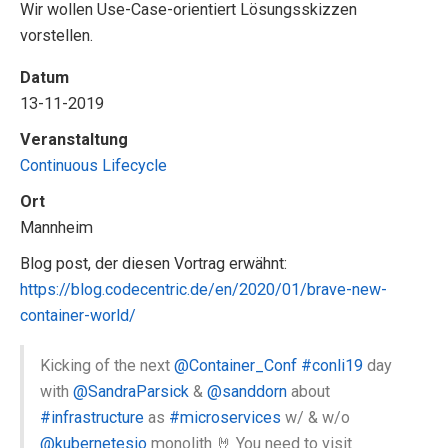
Wir wollen Use-Case-orientiert Lösungsskizzen
vorstellen.
Datum
13-11-2019
Veranstaltung
Continuous Lifecycle
Ort
Mannheim
Blog post, der diesen Vortrag erwähnt:
https://blog.codecentric.de/en/2020/01/brave-new-
container-world/
Kicking of the next
@Container_Conf
#conli19
day
with
@SandraParsick
&
@sanddorn
about
#infrastructure
as
#microservices
w/ & w/o
@kubernetesio
monolith 🤘 You need to visit