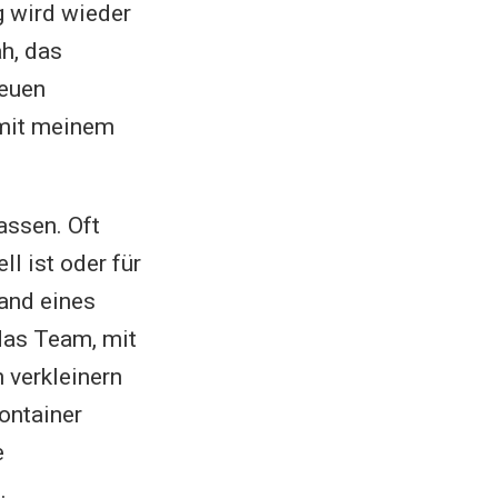
g wird wieder
h, das
neuen
 mit meinem
assen. Oft
l ist oder für
hand eines
das Team, mit
 verkleinern
ontainer
e
.