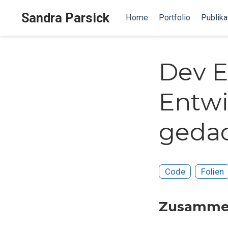
Sandra Parsick
Home
Portfolio
Publika
Dev E
Entw
geda
Code
Folien
Zusamme