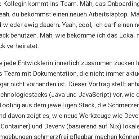
ue Kollegin kommt ins Team. Mäh, das Onboardin
eah, du bekommst einen neuen Arbeitslaptop. Mä
 wieder ewig dauern. Yeah, cool, ich darf einen 
ack benutzen. Mäh, wie bekomme ich das Lokal
k verheiratet.
ie jede Entwicklerin innerlich zusammen zucken l
as Team mit Dokumentation, die nicht immer aktuel
gar nicht vorhanden ist. Dieser Vortrag stellt an
hnologiestacks (Java und JavaScript) vor, wie 
ooling aus dem jeweiligen Stack, die Schmerzen
nd davon zeigt es, wie neue Werkzeuge wie Devc
 Container) und Devenv (basierend auf Nix) lokal
mgebungen schmerzfrei pflegbar machen können