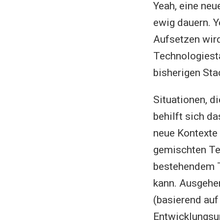
Yeah, eine ne
ewig dauern. Y
Aufsetzen wird
Technologiest
bisherigen Stac
Situationen, d
behilft sich d
neue Kontexte 
gemischten Tec
bestehendem T
kann. Ausgehe
(basierend auf
Entwicklungsu