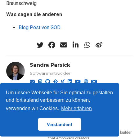
Braunschweig
Was sagen die anderen
Blog Post von GOD
Sandra Parsick
Software Entwickler
Um unsere Webseite für Sie optimal zu gestalten
und fortlaufend verbessern zu können,
verwenden wir Cookies.
Mehr erfahren
© 2026 Sandra Parsick.
Verstanden!
Published with
Hugo Blox Builder
— the free,
open source
website builder
that empowers creators.