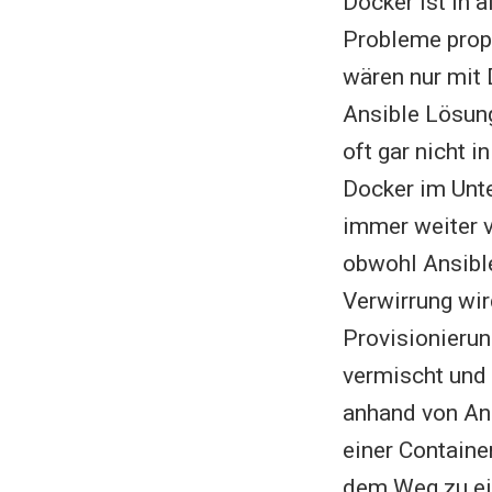
Docker ist in 
Probleme prop
wären nur mit
Ansible Lösung
oft gar nicht 
Docker im Unt
immer weiter v
obwohl Ansible
Verwirrung wir
Provisionieru
vermischt und 
anhand von Ans
einer Containe
dem Weg zu ein