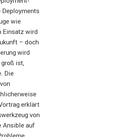
Deployment-
te Deployments
uge wie
 Einsatz wird
Zukunft – doch
ierung wird
groß ist,
. Die
 von
chlicherweise
ortrag erklärt
gswerkzeug von
e Ansible auf
 Probleme