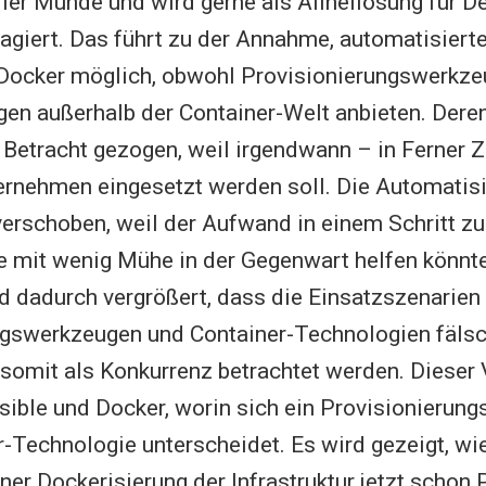
aller Munde und wird gerne als Allheilösung für 
agiert. Das führt zu der Annahme, automatisier
 Docker möglich, obwohl Provisionierungswerkze
en außerhalb der Container-Welt anbieten. Deren
in Betracht gezogen, weil irgendwann – in Ferner 
ernehmen eingesetzt werden soll. Die Automatis
erschoben, weil der Aufwand in einem Schritt zu 
 mit wenig Mühe in der Gegenwart helfen könnte
d dadurch vergrößert, dass die Einsatzszenarien
ngswerkzeugen und Container-Technologien fäls
somit als Konkurrenz betrachtet werden. Dieser V
ible und Docker, worin sich ein Provisionierun
r-Technologie unterscheidet. Es wird gezeigt, wi
er Dockerisierung der Infrastruktur jetzt schon