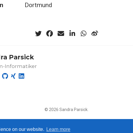
n
Dortmund
ra Parsick
m-Informatiker
© 2026 Sandra Parsick.
rience on our website.
Learn more