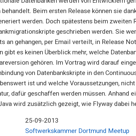
lationale Datenbanken werden von Entwicklern ge
h behandelt. Beim ersten Release können sie da
neriert werden. Doch spätestens beim zweiten R
nkmigrationskripte geschrieben werden. Sie we
ts an gehangen, per Email verteilt, in Release No
n gibt es keinen Überblick mehr, welche Datenban
reversion gehören. Im Vortrag wird darauf eing
bindung von Datenbankskripte in den Continuous
benswert ist und welche Voraussetzungen, nicht
atur, dafür geschaffen werden müssen. Anhand e
Java wird zusätzlich gezeigt, wie Flyway dabei h
25-09-2013
Softwerkskammer Dortmund Meetup