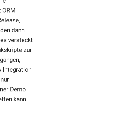
rne
nk ORM
elease,
rden dann
tes versteckt
kskripte zur
egangen,
 Integration
 nur
iner Demo
elfen kann.