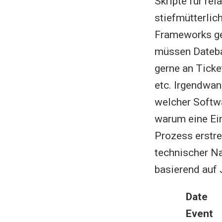
Skripte für re
stiefmütterlic
Frameworks ge
müssen Dateba
gerne an Ticke
etc. Irgendwan
welcher Softwa
warum eine Ein
Prozess erstre
technischer N
basierend auf 
Date
Event