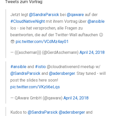
Tweets zum Vortrag:
Jetzt legt
@SandraParsick
bei
@qaware
auf der
#CloudNativeNight
mit ihrem Vortrag über
@ansible
los - sie hat versprochen, alle Fragen zu
beantworten, die auf der Twitter-Wall auftauchen 😉
😎
pic.twitter.com/VCdMz4ay01
— (((ascheman))) (@GerdAschemann)
April 24, 2018
#ansible
and
#istio
@cloudnativenerd meetup w/
@SandraParsick
and
@adersberger
. Stay tuned - will
post the slides here soon!
pic.twitter.com/VKzli6eLqs
— QAware GmbH (@qaware)
April 24, 2018
Kudos to
@SandraParsick
@adersberger
and