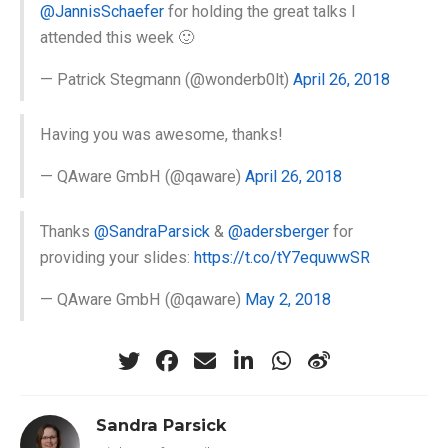
@JannisSchaefer
for holding the great talks I
attended this week 🙂
— Patrick Stegmann (@wonderb0lt)
April 26, 2018
Having you was awesome, thanks!
— QAware GmbH (@qaware)
April 26, 2018
Thanks
@SandraParsick
&
@adersberger
for
providing your slides:
https://t.co/tY7equwwSR
— QAware GmbH (@qaware)
May 2, 2018
Sandra Parsick