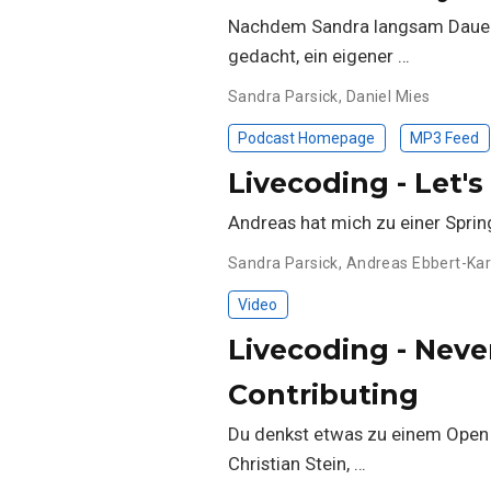
Nachdem Sandra langsam Dauergas
gedacht, ein eigener …
Sandra Parsick
,
Daniel Mies
Podcast Homepage
MP3 Feed
Livecoding - Let'
Andreas hat mich zu einer Sprin
Sandra Parsick
,
Andreas Ebbert-Ka
Video
Livecoding - Neve
Contributing
Du denkst etwas zu einem Open S
Christian Stein, …