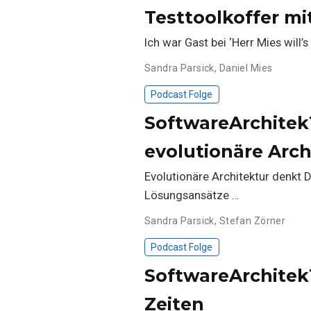
Testtoolkoffer mi
Ich war Gast bei ‘Herr Mies will’
Sandra Parsick
,
Daniel Mies
Podcast Folge
SoftwareArchitekT
evolutionäre Arch
Evolutionäre Architektur denkt 
Lösungsansätze …
Sandra Parsick
,
Stefan Zörner
Podcast Folge
SoftwareArchitek
Zeiten