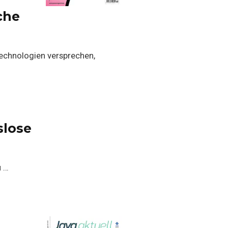
che
-Technologien versprechen,
slose
u …