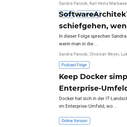
Sandra Parsick
,
Karl Heinz Marbais
SoftwareArchitekT
Video
Event Link
schiefgehen, wen
In dieser Folge sprechen Sandra
wenn man in die …
Sandra Parsick
,
Christian Weyer
,
Lu
Podcast Folge
Keep Docker simpl
Enterprise-Umfel
Docker hat sich in der IT-Landsc
im Enterprise-Umfeld, wo …
Online Version