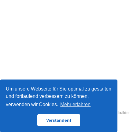
Um unsere Webseite für Sie optimal zu gestalten
© 2026 Sandra Parsick.
und fortlaufend verbessern zu können,
verwenden wir Cookies.
Mehr erfahren
Published with
Hugo Blox Builder
— the free,
open source
website builder
that empowers creators.
Verstanden!